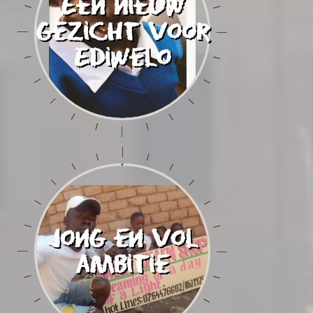
Een nieuw
gezicht voor
Ediwelo
Jong en vol
ambitie