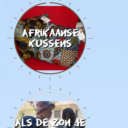
Afrikaanse
kussens
Als de zon je