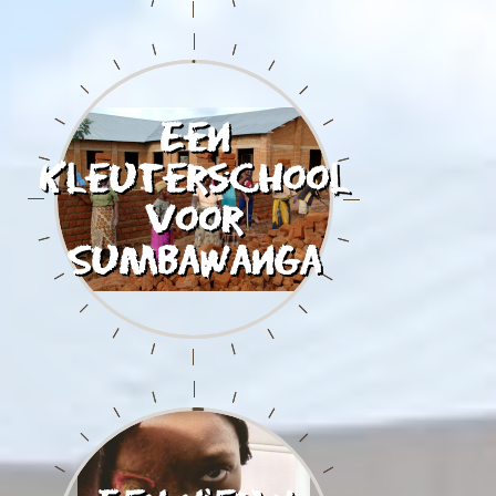
Een
kleuterschool
voor
Sumbawanga