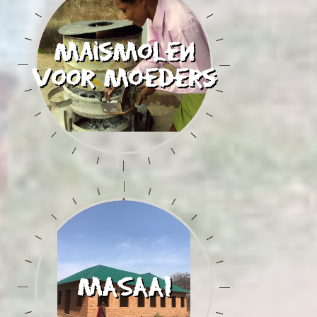
Maismolen
voor moeders
MASAAI