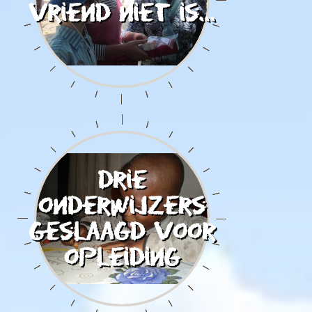
vriend niet is...
Drie
onderwijzers
geslaagd voor
opleiding