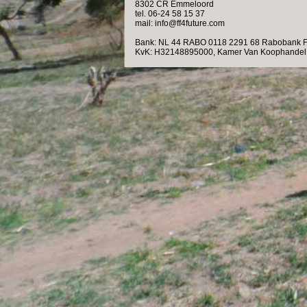
8302 CR Emmeloord
tel. 06-24 58 15 37
mail: info@ff4future.com
Bank: NL 44 RABO 0118 2291 68 Rabobank F
KvK: H32148895000, Kamer Van Koophandel 